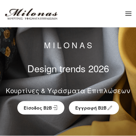
Skip to main content
M I L O N A S
Design trends 2026
Κουρτίνες & Υφάσματα Επιπλώσεων
Είσοδος Β2Β
Εγγραφή Β2Β